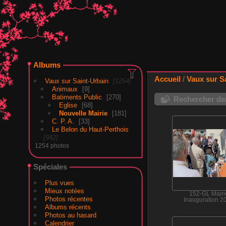
Albums
Accueil
/
Vaux sur S
Vaux sur Saint-Urbain
1254
Animaux
9
Batiments Public
270
Rechercher dan
Eglise
68
Nouvelle Mairie
181
C. P. A.
33
Le Belon du Haut-Perthois
942
1254 photos
Spéciales
Plus vues
Mieux notées
152-GL Mairi
Photos récentes
Inauguration 2
Albums récents
Photos au hasard
Calendrier