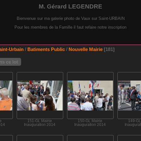
M. Gérard LEGENDRE
Bienvenue sur ma galerie photo de Vaux sur Saint-URBAIN
Pour les membres de la Famille il faut refaire notre inscription
aint-Urbain
/
Batiments Public
/
Nouvelle Mairie
181
s ce lot
e
151-GL Mairie
150-GL Mairie
149-GL
014
Inauguration 2014
Inauguration 2014
Inaugura