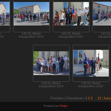
e
145-GL Mairie
144-GL Mairie
143-GL
014
Inauguration 2014
Inauguration 2014
Inaugura
140-GL Mairie
139-GL Mairie
Inauguration 2014
Inauguration 2014
Première |
Précédente |
1
2
3
...
13
|
Suiv
Propulsé par
Piwigo