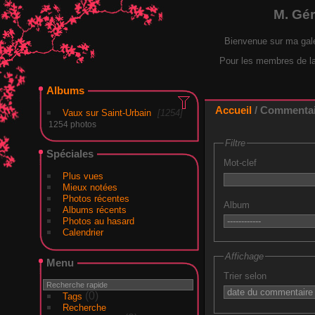
M. Gé
Bienvenue sur ma gal
Pour les membres de la F
Albums
Accueil
/ Commentair
Vaux sur Saint-Urbain
1254
1254 photos
Filtre
Spéciales
Mot-clef
Plus vues
Mieux notées
Photos récentes
Album
Albums récents
Photos au hasard
Calendrier
Affichage
Menu
Trier selon
(0)
Tags
Recherche