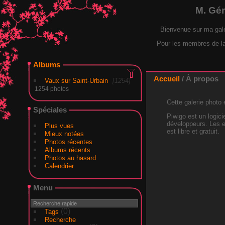
M. Gé
Bienvenue sur ma gal
Pour les membres de la F
Albums
Accueil
/ À propos
Vaux sur Saint-Urbain
1254
1254 photos
Cette galerie photo 
Spéciales
Piwigo est un logici
développeurs. Les e
Plus vues
est libre et gratuit.
Mieux notées
Photos récentes
Albums récents
Photos au hasard
Calendrier
Menu
(0)
Tags
Recherche