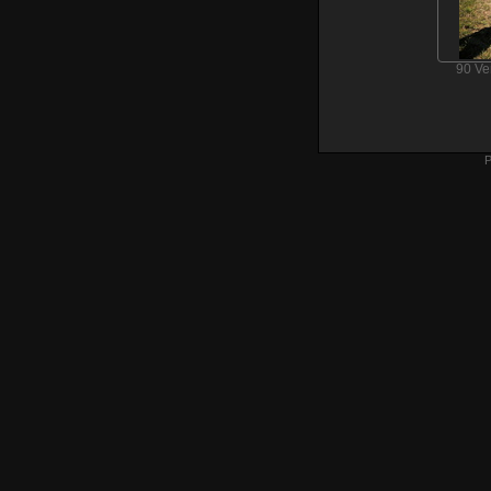
90 V
P