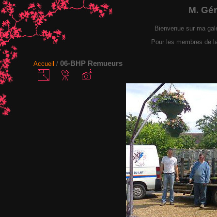
M. Gé
Bienvenue sur ma gal
Pour les membres de la F
06-BHP Remueurs
Accueil
/