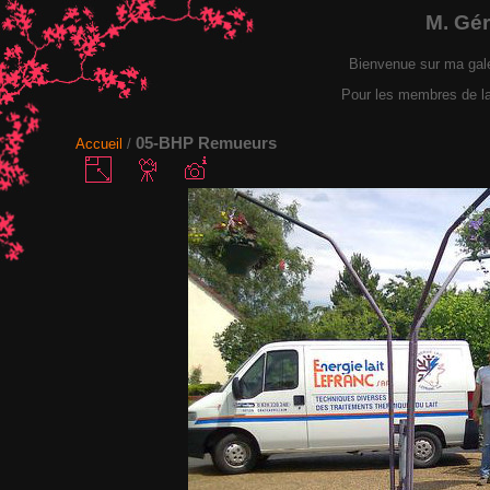
M. Gé
Bienvenue sur ma gal
Pour les membres de la F
05-BHP Remueurs
Accueil
/