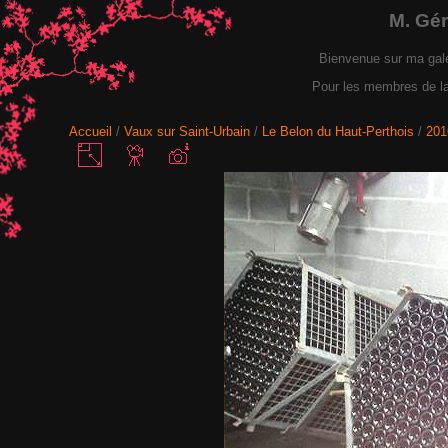
M. Gé
Bienvenue sur ma gal
Pour les membres de la F
Accueil
/
Vaux sur Saint-Urbain
/
Le Belon du Haut-Perthois
/
201