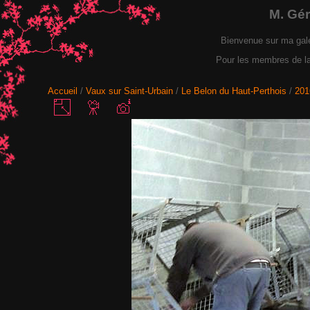
M. Gé
Bienvenue sur ma gal
Pour les membres de la F
Accueil
/
Vaux sur Saint-Urbain
/
Le Belon du Haut-Perthois
/
201