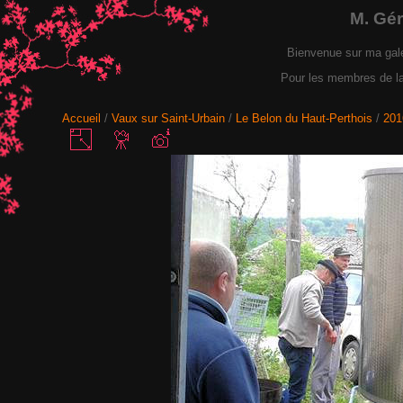
M. Gé
Bienvenue sur ma gal
Pour les membres de la F
Accueil
/
Vaux sur Saint-Urbain
/
Le Belon du Haut-Perthois
/
201