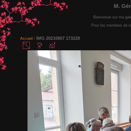
M. Gé
Bienvenue sur ma gal
Pour les membres de la F
IMG 20210807 173228
Accueil
/