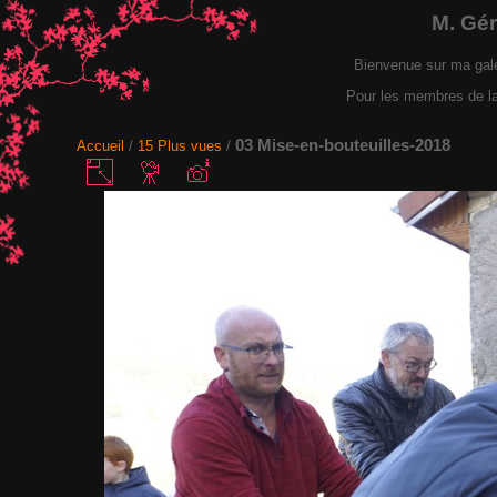
M. Gé
Bienvenue sur ma gal
Pour les membres de la F
03 Mise-en-bouteuilles-2018
Accueil
/
15 Plus vues
/