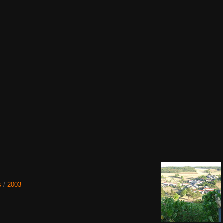
s
/
2003