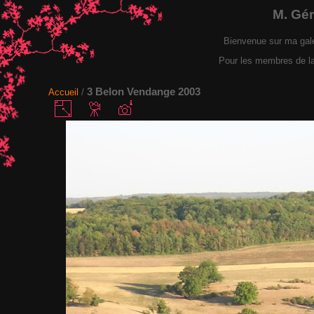
M. Gé
Bienvenue sur ma gal
Pour les membres de la F
3 Belon Vendange 2003
Accueil
/