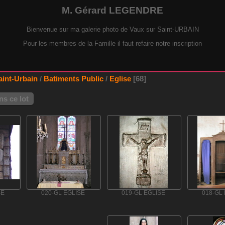
M. Gérard LEGENDRE
Bienvenue sur ma galerie photo de Vaux sur Saint-URBAIN
Pour les membres de la Famille il faut refaire notre inscription
aint-Urbain
/
Batiments Public
/
Eglise
68
s ce lot
SE
020-GL EGLISE
019-GL EGLISE
018-GL