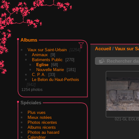
Albums
Accueil
/
Vaux sur S
Vaux sur Saint-Urbain
1254
Animaux
9
Batiments Public
270
Rechercher dan
Eglise
68
Nouvelle Mairie
181
C. P. A.
33
Le Belon du Haut-Perthois
942
1254 photos
Spéciales
Plus vues
Mieux notées
021-GL EGLI
Photos récentes
Albums récents
Photos au hasard
Calendrier