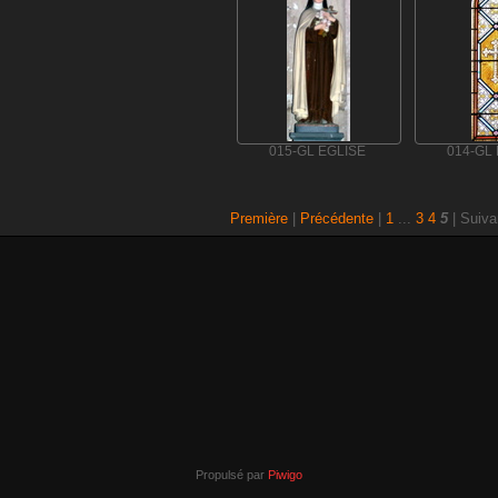
015-GL EGLISE
014-GL
Première
|
Précédente
|
1
...
3
4
5
| Suiva
Propulsé par
Piwigo