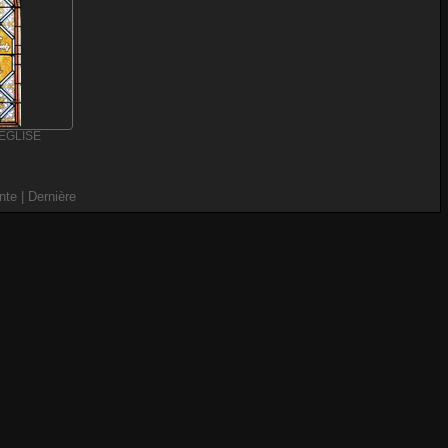
 EGLISE
nte
| Dernière