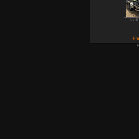
09-B
Pre
P