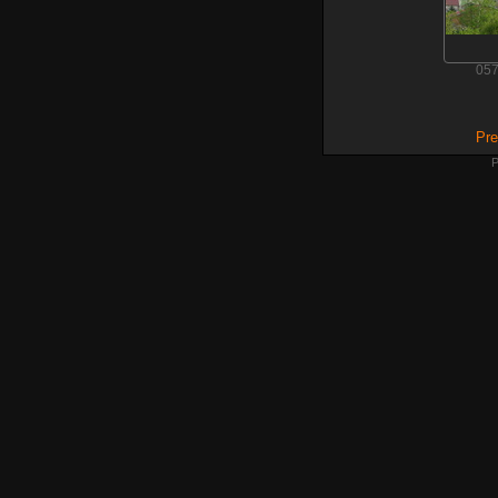
05
Pre
P