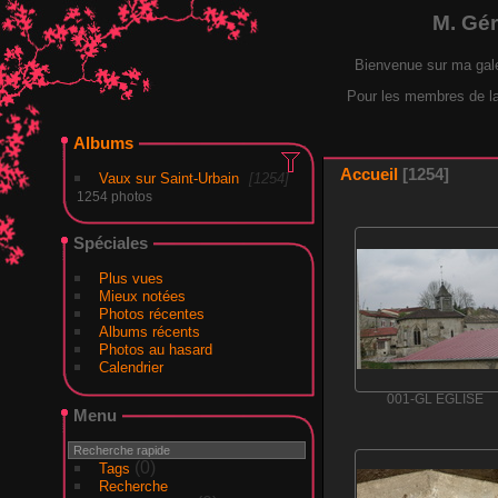
M. Gé
Bienvenue sur ma gal
Pour les membres de la F
Albums
Accueil
1254
Vaux sur Saint-Urbain
1254
1254 photos
Spéciales
Plus vues
Mieux notées
Photos récentes
Albums récents
Photos au hasard
Calendrier
001-GL EGLISE
Menu
(0)
Tags
Recherche