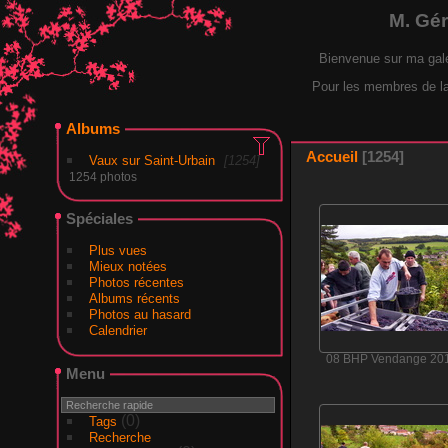
M. Gé
Bienvenue sur ma gal
Pour les membres de la F
Albums
Accueil
1254
Vaux sur Saint-Urbain
1254
1254 photos
Spéciales
Plus vues
Mieux notées
Photos récentes
Albums récents
Photos au hasard
Calendrier
08 BHP Vendange 20
Menu
(0)
Tags
Recherche