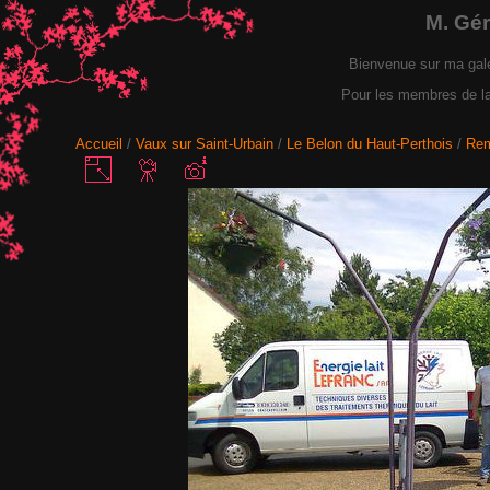
M. Gé
Bienvenue sur ma gal
Pour les membres de la F
Accueil
/
Vaux sur Saint-Urbain
/
Le Belon du Haut-Perthois
/
Rem