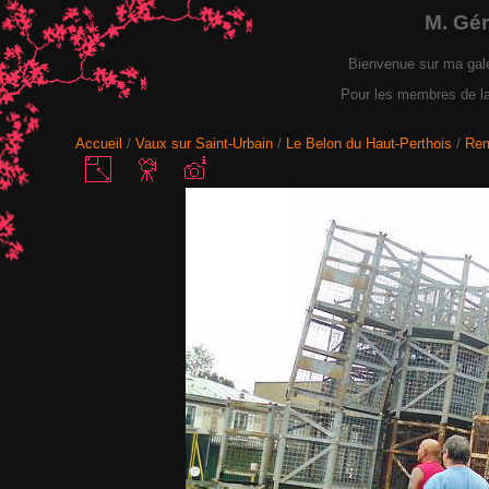
M. Gé
Bienvenue sur ma gal
Pour les membres de la F
Accueil
/
Vaux sur Saint-Urbain
/
Le Belon du Haut-Perthois
/
Rem