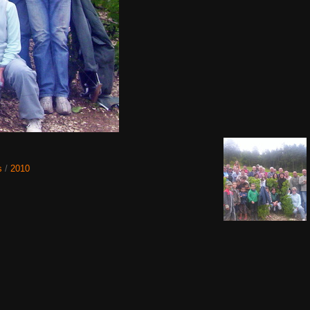
s
/
2010