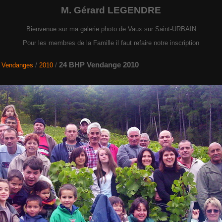
M. Gérard LEGENDRE
Bienvenue sur ma galerie photo de Vaux sur Saint-URBAIN
Pour les membres de la Famille il faut refaire notre inscription
24 BHP Vendange 2010
/
Vendanges
/
2010
/