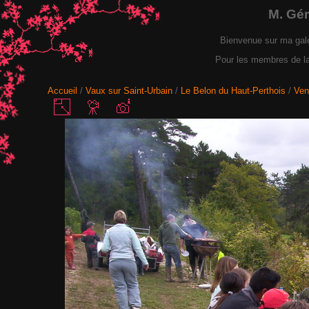
M. Gé
Bienvenue sur ma gal
Pour les membres de la F
Accueil
/
Vaux sur Saint-Urbain
/
Le Belon du Haut-Perthois
/
Ven