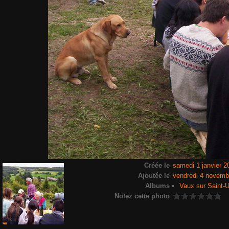
Créée le
samedi 1 janvier 2
Ajoutée le
vendredi 4 novemb
Albums
Vaux sur Saint-U
Notez cette photo