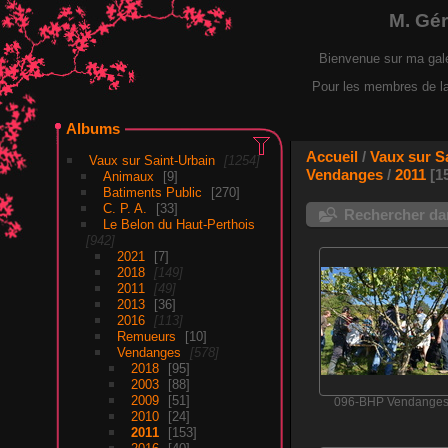
M. Gé
Bienvenue sur ma gal
Pour les membres de la F
Albums
Accueil
/
Vaux sur S
Vaux sur Saint-Urbain
1254
Vendanges
/
2011
1
Animaux
9
Batiments Public
270
C. P. A.
33
Rechercher dan
Le Belon du Haut-Perthois
942
2021
7
2018
149
2011
49
2013
36
2016
113
Remueurs
10
Vendanges
578
2018
95
2003
88
2009
51
096-BHP Vendange
2010
24
2011
153