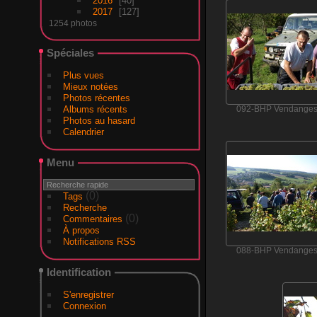
2016
40
2017
127
1254 photos
Spéciales
Plus vues
Mieux notées
Photos récentes
Albums récents
092-BHP Vendange
Photos au hasard
Calendrier
Menu
(0)
Tags
Recherche
(0)
Commentaires
À propos
Notifications RSS
088-BHP Vendange
Identification
S'enregistrer
Connexion