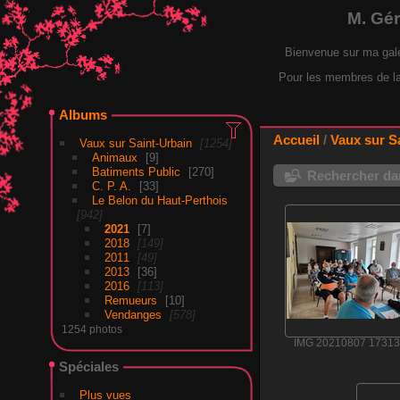
M. Gé
Bienvenue sur ma gal
Pour les membres de la F
Albums
Accueil
/
Vaux sur S
Vaux sur Saint-Urbain
1254
Animaux
9
Batiments Public
270
Rechercher dan
C. P. A.
33
Le Belon du Haut-Perthois
942
2021
7
2018
149
2011
49
2013
36
2016
113
Remueurs
10
Vendanges
578
1254 photos
IMG 20210807 17313
Spéciales
Plus vues