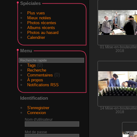
Spéciales
Plus vues
Mieux notées
Photos récentes
Albums récents
Photos au hasard
Calendrier
01 Mise-en-bouteuille
Menu
2018
(0)
Tags
Recherche
(0)
Commentaires
À propos
Notifications RSS
Identification
S'enregistrer
14 Mise-en-bouteuille
2018
Connexion
Nom d'utilisateur
Mot de passe