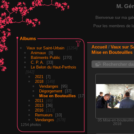
M. Gé
Bienvenue sur ma gal
Pour les membres de la F
Albums
Accueil
/
Vaux sur S
Vaux sur Saint-Urbain
1254
Mise en Bouteuilles
Animaux
9
Batiments Public
270
C. P. A.
33
Rechercher dan
Le Belon du Haut-Perthois
942
2021
7
2018
149
Vendanges
95
Dégorgement
37
Mise en Bouteuilles
17
2011
49
2013
36
2016
113
Remueurs
10
Vendanges
578
05 Mise-en-bouteuille
2018
1254 photos